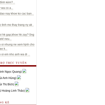
 đính kèm?...
 wa co a...
dao nay khoe ko cac ban...
o tinh mo thay trang ny ak .
oi hk gap,khoe hk zay? 0ng
ek! neu...
 oi nhung ne xem hjnh cho
o k...
 oi em nho anh wa di ...
TRỢ TRỰC TUYẾN
inh Ngọc Quang)
ùi Anh Hùng)
ùi Thị Bích)
ý Hoàng Linh Thảo)
NG KÊ