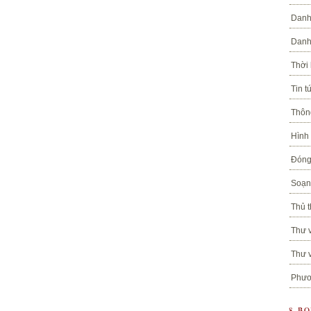
Danh
Danh
Thời
Tin t
Thôn
Hình
Đóng
Soạn 
Thủ t
Thư v
Thư v
Phươ
8 B