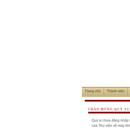
Trang chủ
Thành viên
CHÀO MỪNG QUÝ VỊ 
Quý vị chưa đăng nhập h
của Thư viện về máy tín