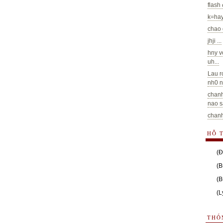
flash
k=hay
chao 
jhji ...
hny v
uh...
Lau r
nh0 n
chanh
nao sa
chanh
HỖ 
(Đ
(B
(B
(L
THỐ