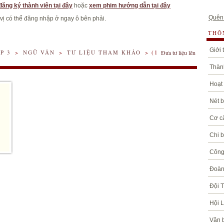
đăng ký thành viên tại đây
hoặc
xem phim hướng dẫn tại đây
Quên
 vị có thể đăng nhập ở ngay ô bên phải.
THÔ
Giới 
P 3
>
NGỮ VĂN
>
TƯ LIỆU THAM KHẢO
> (1
Đưa tư liệu lên
Thành
Hoạt
Nét b
Cơ c
Chi 
Công
Đoàn
Đội 
Hội 
Văn 