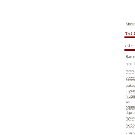
Shout
TÀI
CÁC
Ban n
hjhj 
mmh m
22222
guke
iuywq
hiuq
wq
oqud
dqwu
gywo
hk bt 
thay 