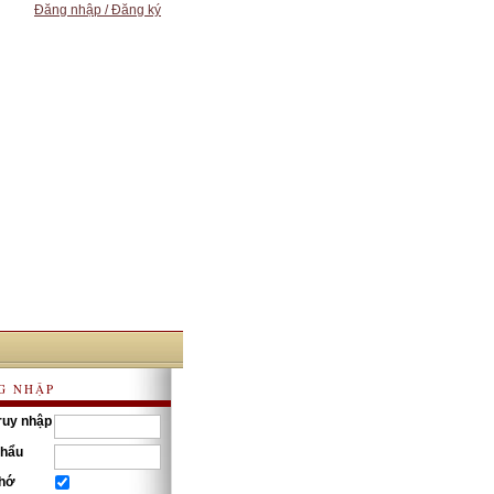
Đăng nhập / Đăng ký
G NHẬP
ruy nhập
khẩu
nhớ