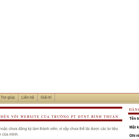
Trợ giúp
Liên hệ
Giải trí
ĐĂN
ĐẾN VỚI WEBSITE CỦA TRƯỜNG PT DTNT BÌNH THUẬN.
Tên t
Mật 
oặc chưa đăng ký làm thành viên, vì vậy chưa thể tải được các tư liệu
h của mình.
Ghi 