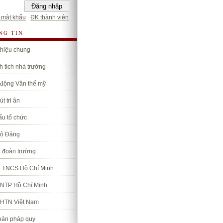
 mật khẩu
ĐK thành viên
NG TIN
thiệu chung
 tích nhà trường
 động Văn thể mỹ
út tri ân
ấu tổ chức
bộ Đảng
 đoàn trường
 TNCS Hồ Chí Minh
TNTP Hồ Chí Minh
LHTN Việt Nam
bản pháp quy