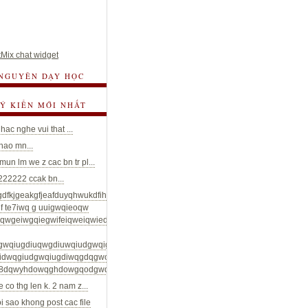
Mix chat widget
 NGUYÊN DẠY HỌC
 Ý KIẾN MỚI NHẤT
hac nghe vui that ...
chao mn...
un lm we z cac bn tr pl...
22222 ccak bn...
gdfkjgeakgfjeafduyqhwukdfihueyaydqwgdwuidhqwiyheduwqgduifwqiudhguyfyuwtg
f te7iwq g uuigwqieoqw
riqwgeiwgqiegwifeiqweiqwiedwqgeduiowqgdouigwqiudgiuwqgduiwgqiudgwuiqgd
gwqiugdiuqwgdiuwqiudgwqigdowqgoqgiuvbwgdiuwqgdiugwqdwiuqgoouqjidgqo
idwqgiudgwqiugdiwqgdqgwod;qghwodgwogd;ioqgdqwhdyoqwghdoq;fđwqydoiwq
8dqwyhdowqghdowgqodgwqodowqghdohgwqodi...
e co thg len k. 2 nam z...
oi sao khong post cac file