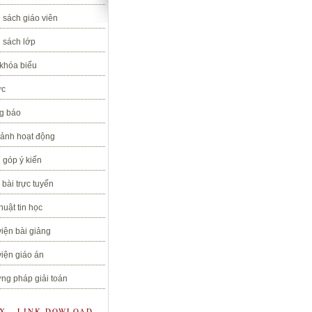
 sách giáo viên
 sách lớp
 khóa biểu
ức
g báo
 ảnh hoạt động
 góp ý kiến
bài trực tuyến
huật tin học
iện bài giảng
iện giáo án
ng pháp giải toán
OX - LINK DOWLOAD