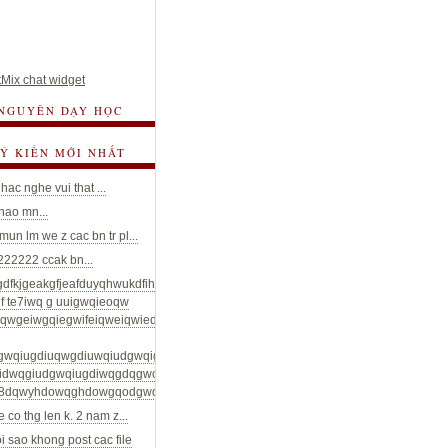
Mix chat widget
 NGUYÊN DẠY HỌC
 Ý KIẾN MỚI NHẤT
hac nghe vui that ...
chao mn...
un lm we z cac bn tr pl...
22222 ccak bn...
gdfkjgeakgfjeafduyqhwukdfihueyaydqwgdwuidhqwiyheduwqgduifwqiudhguyfyuwtg
f te7iwq g uuigwqieoqw
riqwgeiwgqiegwifeiqweiqwiedwqgeduiowqgdouigwqiudgiuwqgduiwgqiudgwuiqgd
gwqiugdiuqwgdiuwqiudgwqigdowqgoqgiuvbwgdiuwqgdiugwqdwiuqgoouqjidgqo
idwqgiudgwqiugdiwqgdqgwod;qghwodgwogd;ioqgdqwhdyoqwghdoq;fđwqydoiwq
8dqwyhdowqghdowgqodgwqodowqghdohgwqodi...
e co thg len k. 2 nam z...
oi sao khong post cac file