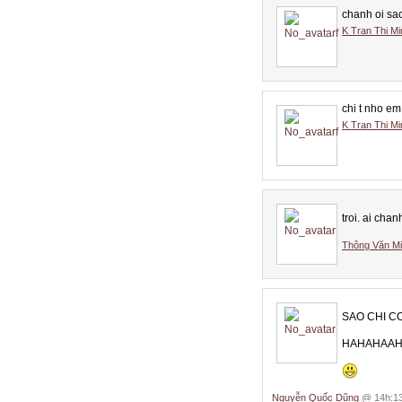
chanh oi sa
K Tran Thi M
chi t nho em
K Tran Thi M
troi. ai chan
Thông Văn M
SAO CHI CO
HAHAHAA
Nguyễn Quốc Dũng
@ 14h:13