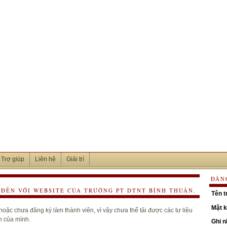
Trợ giúp
Liên hệ
Giải trí
ĐĂN
ĐẾN VỚI WEBSITE CỦA TRƯỜNG PT DTNT BÌNH THUẬN.
Tên t
Mật 
oặc chưa đăng ký làm thành viên, vì vậy chưa thể tải được các tư liệu
h của mình.
Ghi 