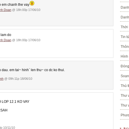
o em chanh the vay
Danh
inh Doan
@ 18h:00p 17/06/10
Danh
Thời
 lam do
Tin t
inh Doan
@ 18h:00p 17/06/10
Thôn
Hình
Đóng
h dau. em tai~ hinh` len thu~ co dc ko thui.
Soạn 
inh
@ 09h:11p 18/06/10
Thủ t
Thư v
 LOP 12.1 KO VAY
Thư v
HSAH
Phươ
p 10/11/10
8 B