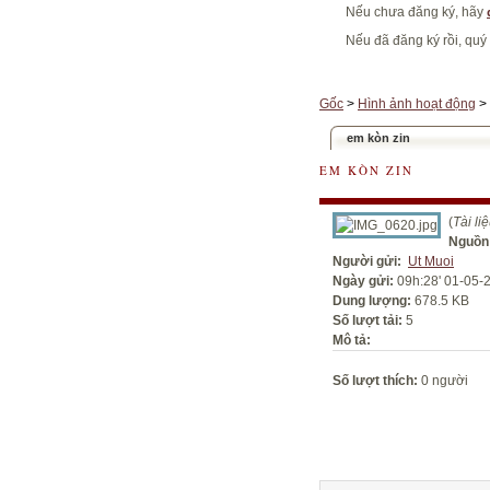
Nếu chưa đăng ký, hãy
Nếu đã đăng ký rồi, quý
Gốc
>
Hình ảnh hoạt động
>
em kòn zin
EM KÒN ZIN
(
Tài l
Nguồn
Người gửi:
Ut Muoi
Ngày gửi:
09h:28' 01-05-
Dung lượng:
678.5 KB
Số lượt tải:
5
Mô tả:
Số lượt thích:
0 người