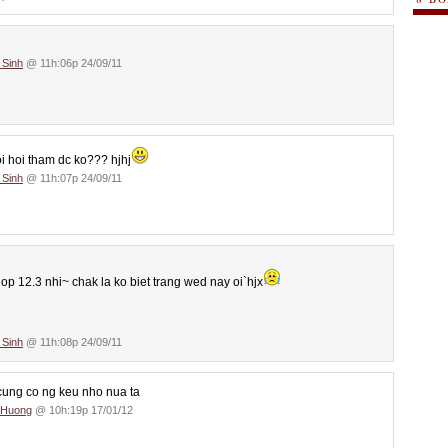
 Sinh
@ 11h:06p 24/09/11
oi hoi tham dc ko??? hjhj
 Sinh
@ 11h:07p 24/09/11
lop 12.3 nhi~ chak la ko biet trang wed nay oi`hjx
 Sinh
@ 11h:08p 24/09/11
cung co ng keu nho nua ta
 Huong
@ 10h:19p 17/01/12