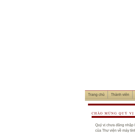
Trang chủ
Thành viên
CHÀO MỪNG QUÝ VỊ 
Quý vị chưa đăng nhập h
của Thư viện về máy tín