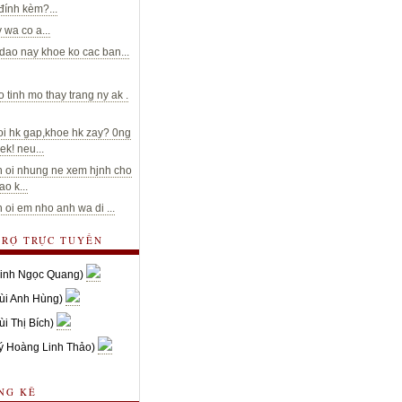
 đính kèm?...
 wa co a...
dao nay khoe ko cac ban...
o tinh mo thay trang ny ak .
oi hk gap,khoe hk zay? 0ng
ek! neu...
 oi nhung ne xem hjnh cho
o k...
 oi em nho anh wa di ...
TRỢ TRỰC TUYẾN
inh Ngọc Quang)
ùi Anh Hùng)
ùi Thị Bích)
ý Hoàng Linh Thảo)
NG KÊ