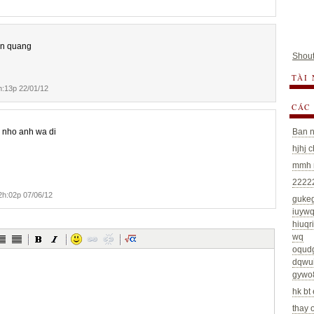
an quang
Shout
TÀI
:13p 22/01/12
CÁC
 nho anh wa di
Ban n
hjhj 
mmh m
22222
h:02p 07/06/12
guke
iuywq
hiuq
wq
oqud
dqwu
gywo
hk bt 
thay 