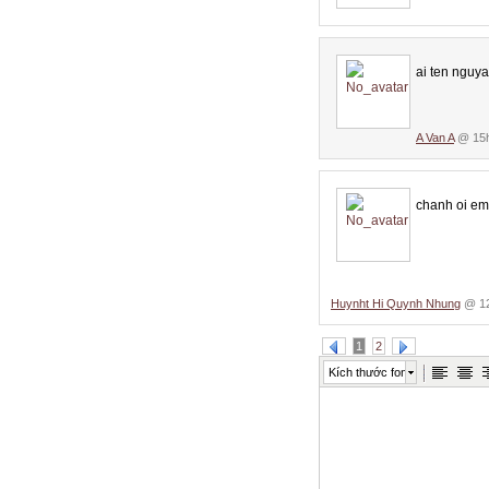
ai ten nguy
A Van A
@ 15h
chanh oi em
Huynht Hi Quynh Nhung
@ 12
1
2
Kích thước font