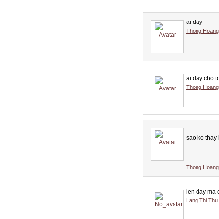
ai day
Thong Hoang
ai day cho t
Thong Hoang
sao ko thay 
Thong Hoang
len day ma 
Lang Thi Thu