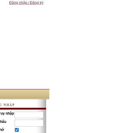
Đăng nhập / Đăng ký
G NHẬP
ruy nhập
khẩu
nhớ