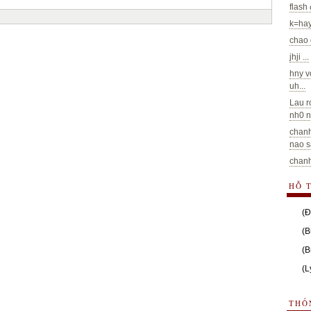
flash
k=hay
chao 
jhji ...
hny v
uh...
Lau r
nh0 n
chanh
nao sa
chanh
HỖ 
(Đ
(B
(B
(L
THỐ