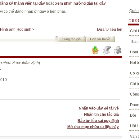
đăng ký thành viên tại đây
hoặc
xem phim hướng dẫn tại đây
Quên
 vị có thể đăng nhập ở ngay ô bên phải.
THÔ
Hình ảnh Học sinh
>
Đưa tư liệu lên
Giới 
Cùng tác giả
Lịch sử tải về
Thành
Hoạt
Nét b
iệu chưa được thẩm định
)
:
Cơ c
2010
Chi 
Công
Đoàn
Nhấn vào đây để tải về
Nhắn tin cho tác giả
Đội 
Báo tư liệu sai quy định
Hội 
Mở thư mục chứa tư liệu này
Văn 