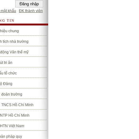
 mật khẩu
ĐK thành viên
NG TIN
thiệu chung
 tích nhà trường
 động Văn thể mỹ
út tri ân
ấu tổ chức
bộ Đảng
 đoàn trường
 TNCS Hồ Chí Minh
TNTP Hồ Chí Minh
LHTN Việt Nam
bản pháp quy