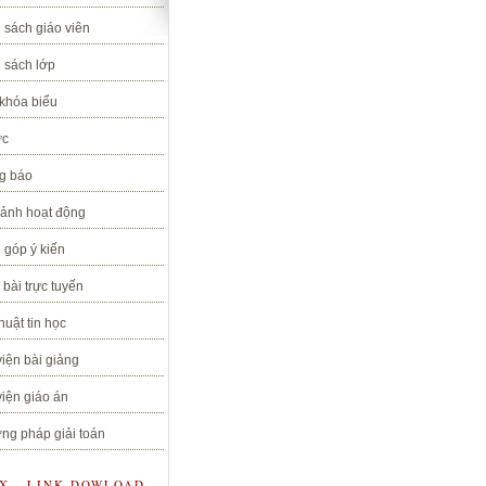
 sách giáo viên
 sách lớp
 khóa biểu
ức
g báo
 ảnh hoạt động
 góp ý kiến
bài trực tuyến
huật tin học
iện bài giảng
iện giáo án
ng pháp giải toán
OX - LINK DOWLOAD