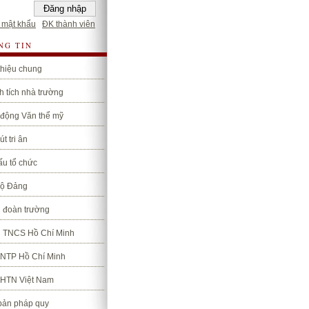
 mật khẩu
ĐK thành viên
NG TIN
thiệu chung
 tích nhà trường
 động Văn thể mỹ
út tri ân
ấu tổ chức
bộ Đảng
 đoàn trường
 TNCS Hồ Chí Minh
TNTP Hồ Chí Minh
LHTN Việt Nam
bản pháp quy