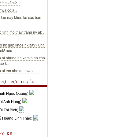
 đính kèm?...
 wa co a...
dao nay khoe ko cac ban...
o tinh mo thay trang ny ak .
oi hk gap,khoe hk zay? 0ng
ek! neu...
 oi nhung ne xem hjnh cho
o k...
 oi em nho anh wa di ...
TRỢ TRỰC TUYẾN
inh Ngọc Quang)
ùi Anh Hùng)
ùi Thị Bích)
ý Hoàng Linh Thảo)
NG KÊ