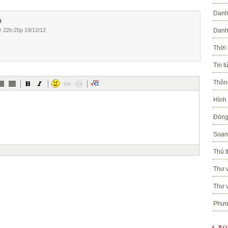
Danh
n
 22h:25p 19/12/12
Danh
Thời
Tin t
Thôn
Hình
Đóng
Soạn 
Thủ t
Thư v
Thư v
Phươ
8 B