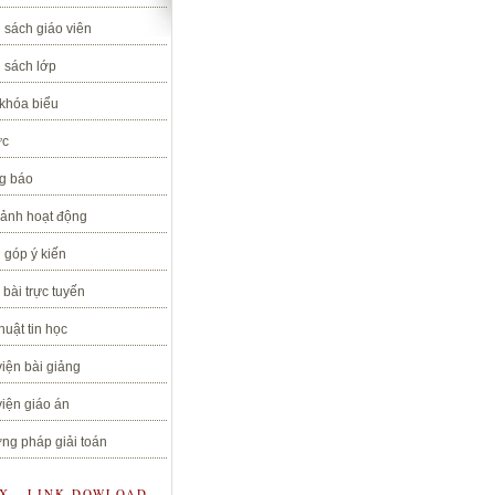
 sách giáo viên
 sách lớp
 khóa biểu
ức
g báo
 ảnh hoạt động
 góp ý kiến
bài trực tuyến
huật tin học
iện bài giảng
iện giáo án
ng pháp giải toán
OX - LINK DOWLOAD