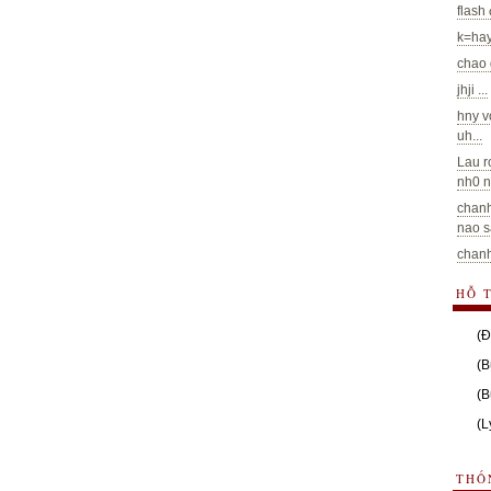
flash
k=hay
chao 
jhji ...
hny v
uh...
Lau r
nh0 n
chanh
nao sa
chanh
HỖ 
(Đ
(B
(B
(L
THỐ