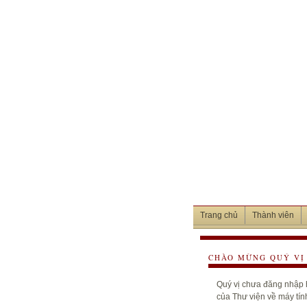
Trang chủ
Thành viên
CHÀO MỪNG QUÝ VỊ 
Quý vị chưa đăng nhập h
của Thư viện về máy tín