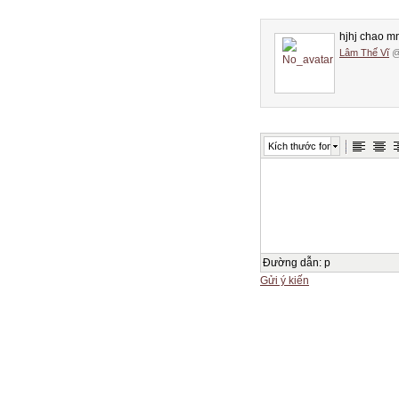
hjhj chao m
Lâm Thế Vĩ
@
Kích thước font
Đường dẫn
:
p
Gửi ý kiến