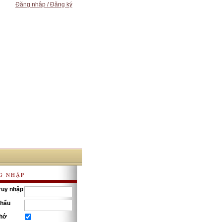
Đăng nhập / Đăng ký
G NHẬP
ruy nhập
khẩu
nhớ