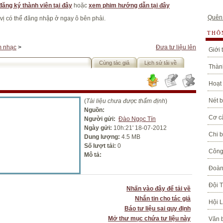
đăng ký thành viên tại đây
hoặc
xem phim hướng dẫn tại đây
Quên
 vị có thể đăng nhập ở ngay ô bên phải.
THÔ
m nhạc
>
Đưa tư liệu lên
Giới 
Cùng tác giả
Lịch sử tải về
Thành
Hoạt
Nét b
(
Tài liệu chưa được thẩm định
)
Nguồn:
Cơ c
Người gửi:
Đào Ngọc Tín
Ngày gửi:
10h:21' 18-07-2012
Chi 
Dung lượng:
4.5 MB
Số lượt tải:
0
Công
Mô tả:
Đoàn
Đội 
Nhấn vào đây để tải về
Nhắn tin cho tác giả
Hội 
Báo tư liệu sai quy định
Mở thư mục chứa tư liệu này
Văn 