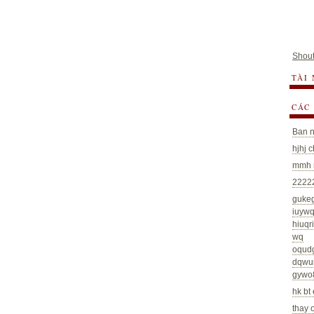
Shout
TÀI
CÁC
Ban n
hjhj 
mmh m
22222
guke
iuywq
hiuq
wq
oqud
dqwu
gywo
hk bt 
thay 