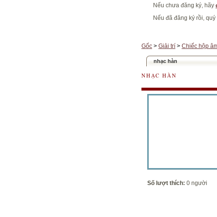
Nếu chưa đăng ký, hãy
Nếu đã đăng ký rồi, quý
Gốc
>
Giải trí
>
Chiếc hộp â
nhạc hàn
NHẠC HÀN
Số lượt thích:
0 người