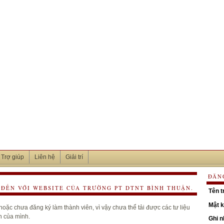
Trợ giúp
Liên hệ
Giải trí
ĐĂN
ĐẾN VỚI WEBSITE CỦA TRƯỜNG PT DTNT BÌNH THUẬN.
Tên t
Mật 
oặc chưa đăng ký làm thành viên, vì vậy chưa thể tải được các tư liệu
h của mình.
Ghi 