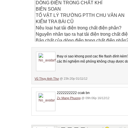
DÒNG ĐIỆN TRONG CHẤT KHÍ
BIÊN SOẠN
TỔ VẬT LÝ TRƯỜNG PTTH CHU VĂN AN
KIỂM TRA BÀI CŨ
Nêu loại hạt tải điện trong chất điện phân?
Nguyên nhân tạo ra hạt tải điện trong chất đi
Bản chất của dòng điện trong chất điện phân
TIẾT 29
CHẤT KHÍ LÀ MÔI TRƯỜNG CÁCH ĐIỆN
thay oi sao khong post cac file flash đính kèm
+
các thí nghiệm mô phỏng không chạy được do 
+
+
+
Vũ Thụy Anh Thư
@ 23h:20p 01/11/12
+
-
2222222222 ccak bn
-
Zx Mang Phuong
@ 09h:06p 16/12/12
-
-
-
+