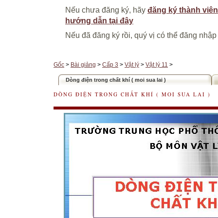
Nếu chưa đăng ký, hãy
đăng ký thành viên
hướng dẫn tại đây
Nếu đã đăng ký rồi, quý vị có thể đăng nhập
Gốc
>
Bài giảng
>
Cấp 3
>
Vật lý
>
Vật lý 11
>
Dòng điện trong chất khí ( moi sua lai )
DÒNG ĐIỆN TRONG CHẤT KHÍ ( MOI SUA LAI )