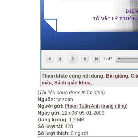
1
/
42
Tham khảo cùng nội dung:
Bài giảng
,
Gi
mẫu
,
Sách giáo khoa
,
...
(
Tài liệu chưa được thẩm định
)
Nguồn:
tự soạn
Người gửi:
Phạm Tuấn Anh
(
trang riêng
)
Ngày gửi:
22h:06' 05-01-2009
Dung lượng:
1.2 MB
Số lượt tải:
428
Số lượt thích:
0 người