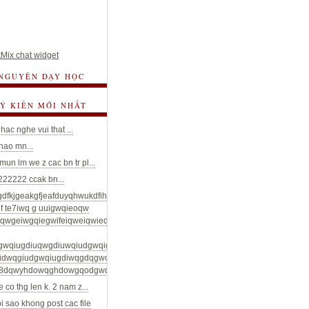
Mix chat widget
 NGUYÊN DẠY HỌC
 Ý KIẾN MỚI NHẤT
hac nghe vui that ...
chao mn...
un lm we z cac bn tr pl...
22222 ccak bn...
gdfkjgeakgfjeafduyqhwukdfihueyaydqwgdwuidhqwiyheduwqgduifwqiudhguyfyuwtg
f te7iwq g uuigwqieoqw
riqwgeiwgqiegwifeiqweiqwiedwqgeduiowqgdouigwqiudgiuwqgduiwgqiudgwuiqgd
gwqiugdiuqwgdiuwqiudgwqigdowqgoqgiuvbwgdiuwqgdiugwqdwiuqgoouqjidgqo
idwqgiudgwqiugdiwqgdqgwod;qghwodgwogd;ioqgdqwhdyoqwghdoq;fđwqydoiwq
8dqwyhdowqghdowgqodgwqodowqghdohgwqodi...
e co thg len k. 2 nam z...
oi sao khong post cac file