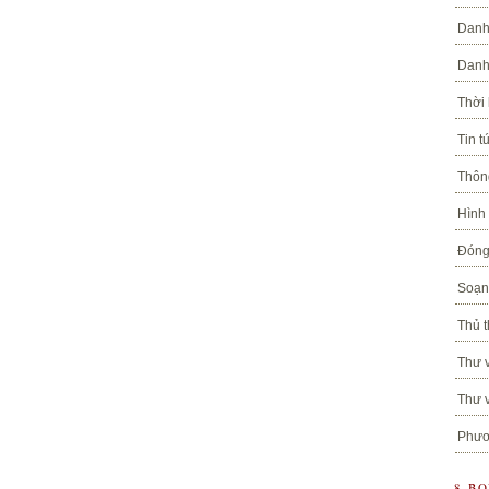
Danh
Danh
Thời
Tin t
Thôn
Hình
Đóng
Soạn 
Thủ t
Thư v
Thư v
Phươ
8 B