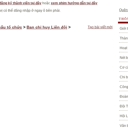
đăng ký thành viên tại đây
hoặc
xem phim hướng dẫn tại đây
Quên
 vị có thể đăng nhập ở ngay ô bên phải.
THÔ
cấu tổ chức
>
Ban chỉ huy Liên đội
>
Tạo bài viết mới
Giới 
Thành
Hoạt
Nét b
Cơ c
Chi 
Công
Đoàn
Đội 
Hội 
Văn 