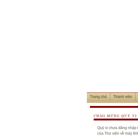
Trang chủ
Thành viên
CHÀO MỪNG QUÝ VỊ 
Quý vị chưa đăng nhập h
của Thư viện về máy tín