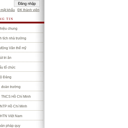
 mật khẩu
ĐK thành viên
NG TIN
thiệu chung
 tích nhà trường
 động Văn thể mỹ
út tri ân
ấu tổ chức
bộ Đảng
 đoàn trường
 TNCS Hồ Chí Minh
TNTP Hồ Chí Minh
LHTN Việt Nam
bản pháp quy