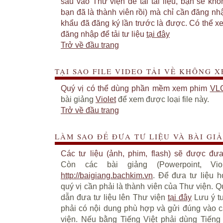
sau vào Thư viện để tải tài liệu, bạn sẽ kh
bạn đã là thành viên rồi) mà chỉ cần đăng nh
khẩu đã đăng ký lần trước là được. Có thể 
đăng nhập để tải tư liệu
tại đây
Trở về đầu trang
TẠI SAO FILE VIDEO TẢI VỀ KHÔNG 
Quý vị có thể dùng phần mềm xem phim
VL
bài giảng
Violet
để xem được loại file này.
Trở về đầu trang
LÀM SAO ĐỂ ĐƯA TƯ LIỆU VÀ BÀI GI
Các tư liệu (ảnh, phim, flash) sẽ được đư
Còn các bài giảng (Powerpoint, Vi
http://baigiang.bachkim.vn
. Để đưa tư liệu h
quý vị cần phải là thành viên của Thư viện. 
dẫn đưa tư liệu lên Thư viện
tại đây
Lưu ý tư
phải có nội dung phù hợp và gửi đúng vào c
viện. Nếu bằng Tiếng Việt phải dùng Tiếng V