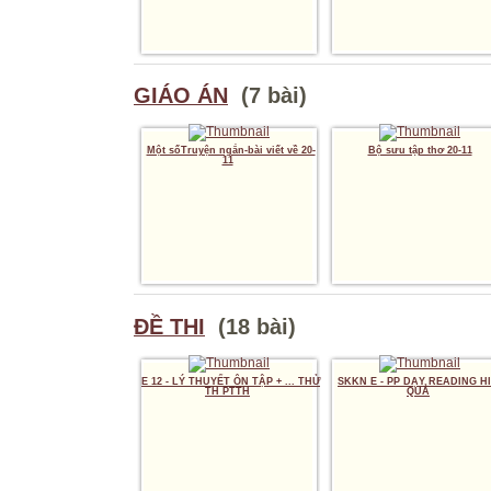
GIÁO ÁN
(7 bài)
Một sốTruyện ngắn-bài viết về 20-
Bộ sưu tập thơ 20-11
11
ĐỀ THI
(18 bài)
E 12 - LÝ THUYẾT ÔN TẬP + ... THỬ
SKKN E - PP DẠY READING H
TH PTTH
QUẢ