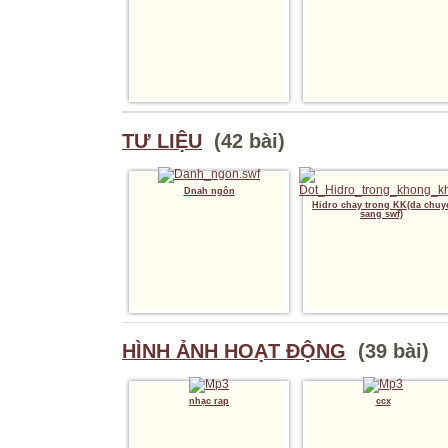
TƯ LIỆU
(42 bài)
Dnah ngôn
Hidro chay trong KK(da chuy
sang swf)
HÌNH ẢNH HOẠT ĐỘNG
(39 bài)
nhạc rap
ccx