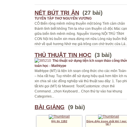
NÉT BÚT TRI ÂN
(27 bài)
TUYỂN TẬP THƠ NGUYỂN VƯƠNG
CÔ Biển rộng mênh mông thuyền một bóng Tình cảm chân
thành tình biết không Tim ta như con thuyền cô độc Mác cạn
giữa biển tình mênh mông. Nguyễn Vương NỘI TRÚ TÌNH
CON Nội trú buồn xin mưa đừng rơi nữa Lòng này buồn thấ
nhớ về quê hương Nhớ mẹ già trông con chờ trước cửa Lá..
THỦ THUẬT TIN HỌC
(3 bài)
Thủ thuật sử dụng tiện ích soạn thảo công thứ
toán học - Mathtype
Mathtype (MT) là tiện ích soạn công thức cho các môn Toán-
– hóa rất hay. Tuy nhiên để sử dụng hiệu quả hơn tiện ích n
xin chia sẻ các đồng nghiệp vài thủ thuật sau đây: 1. Tạo p
tắt khi gọi (MT) từ Msword: Tool/Customize: chọn thẻ
Command...;chọn Keyboard... Chọn thứ tự vào hai khung
Categories...
BÀI GIẢNG
(9 bài)
Hội thi 11B2
Dòng điện trong chất khí ( moi
lai )