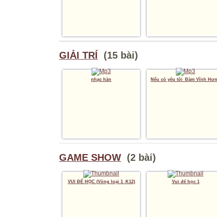
GIẢI TRÍ
(15 bài)
nhạc hàn
Nếu có yêu tôi_Đàm Vĩnh Hư
GAME SHOW
(2 bài)
VUI ĐỂ HỌC (Vòng loại 1_K12)
Vui để học 1