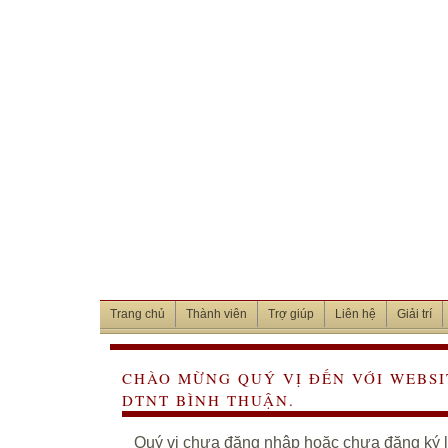
Trang chủ
Thành viên
Trợ giúp
Liên hệ
Giải trí
CHÀO MỪNG QUÝ VỊ ĐẾN VỚI WEBSI
DTNT BÌNH THUẬN.
Quý vị chưa đăng nhập hoặc chưa đăng ký là