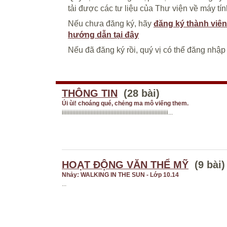
tải được các tư liệu của Thư viện về máy tí
Nếu chưa đăng ký, hãy
đăng ký thành viên
hướng dẫn tại đây
Nếu đã đăng ký rồi, quý vị có thể đăng nhập
THÔNG TIN
(28 bài)
Úi ùi! choáng qué, chẻng ma mô viếng them.
iiiiiiiiiiiiiiiiiiiiiiiiiiiiiiiiiiiiiiiiiiiiiiiiiiiiiiiiiiiiiiiiiiiiii...
HOẠT ĐỘNG VĂN THỂ MỸ
(9 bài)
Nhảy: WALKING IN THE SUN - Lớp 10.14
...