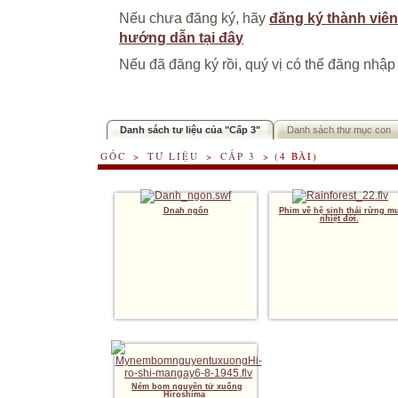
Nếu chưa đăng ký, hãy
đăng ký thành viên
hướng dẫn tại đây
Nếu đã đăng ký rồi, quý vị có thể đăng nhập
Danh sách tư liệu của "Cấp 3"
Danh sách thư mục con
GỐC
>
TƯ LIỆU
>
CẤP 3
> (4 BÀI)
Dnah ngôn
Phim về hệ sinh thái rừng m
nhiệt đới.
Ném bom nguyên tử xuống
Hiroshima